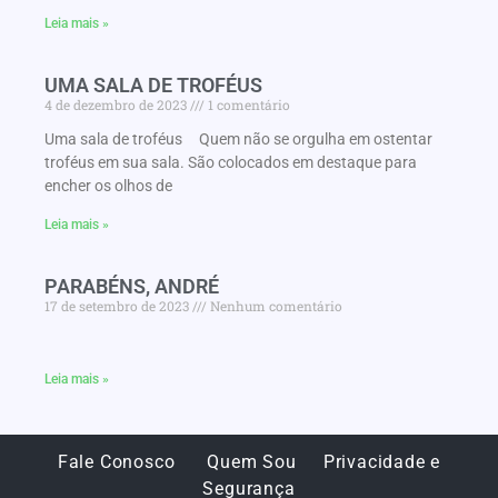
Leia mais »
UMA SALA DE TROFÉUS
4 de dezembro de 2023
1 comentário
Uma sala de troféus Quem não se orgulha em ostentar
troféus em sua sala. São colocados em destaque para
encher os olhos de
Leia mais »
PARABÉNS, ANDRÉ
17 de setembro de 2023
Nenhum comentário
Leia mais »
Fale Conosco
Quem Sou
Privacidade e
Segurança