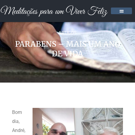
ARTIGOS
PARABENS – MAIS UM ANO
DE VIDA
Bom
dia,
André,