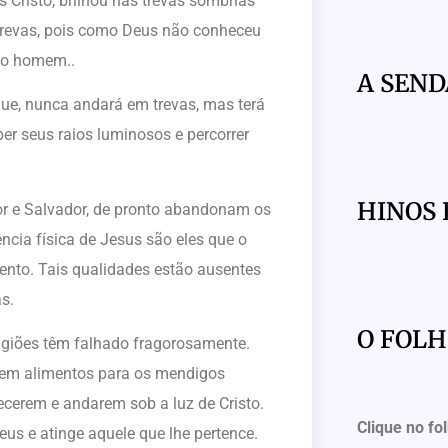
 Cristo, brilhou nas trevas sombrias
trevas, pois como Deus não conheceu
do homem..
A SEND
ue, nunca andará em trevas, mas terá
eber seus raios luminosos e percorrer
HINOS 
r e Salvador, de pronto abandonam os
cia física de Jesus são eles que o
ento. Tais qualidades estão ausentes
s.
O FOL
ligiões têm falhado fragorosamente.
cem alimentos para os mendigos
ecerem e andarem sob a luz de Cristo.
Clique no fo
eus e atinge aquele que lhe pertence.