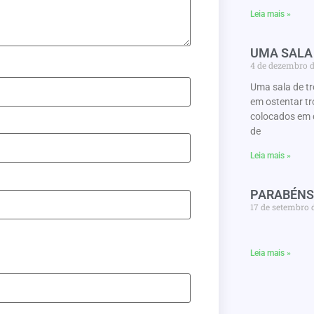
Leia mais »
UMA SALA
4 de dezembro 
Uma sala de t
em ostentar tr
colocados em 
de
Leia mais »
PARABÉNS
17 de setembro 
Leia mais »