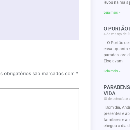
levou na mais 
Leia mais »
O PORTÃO
4 de março de 
O Portão de 
casa…quanta s
paradas, ora d
Elogiavam
Leia mais »
 obrigatórios são marcados com
*
PARABENS
VIDA
18 de setembro
Bom dia, Andr
presentes e a
familiares e a
chegou o dia d