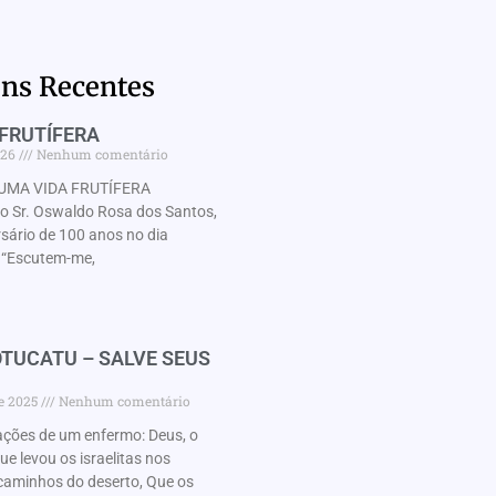
ns Recentes
FRUTÍFERA
026
Nenhum comentário
UMA VIDA FRUTÍFERA
Sr. Oswaldo Rosa dos Santos,
rsário de 100 anos no dia
“Escutem-me,
TUCATU – SALVE SEUS
de 2025
Nenhum comentário
ações de um enfermo: Deus, o
 levou os israelitas nos
caminhos do deserto, Que os