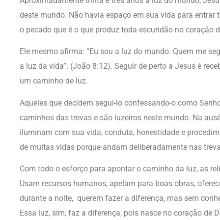
Aproximadamente trinta e três anos a luz do mundo, Jesus
deste mundo. Não havia espaço em sua vida para entrar 
o pecado que é o que produz toda escuridão no coração 
Ele mesmo afirma:
“Eu sou a luz do mundo. Quem me seg
a luz da vida”. (João 8:12). Seguir de perto a Jesus é rec
um caminho de luz.
Aqueles que decidem segui-lo confessando-o como Senho
caminhos das trevas e são luzeiros neste mundo. Na ausên
iluminam com sua vida, conduta, honestidade e procedim
de muitas vidas porque andam deliberadamente nas treva
Com todo o esforço para apontar o caminho da luz, as re
Usam recursos humanos, apelam para boas obras, ofere
durante a noite, querem fazer a diferença, mas sem conh
Essa luz, sim, faz a diferença, pois nasce no coração de D