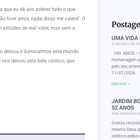
da que eu dê aos pobres tudo o que
 tiver amor, nada disso me valerá”. (I
Postage
 atitudes de real valor, mas sem a
UMA VIDA 
11 de julho de 2
to deixou e iluminarmos este mundo
100 ANOS – 
Homenagem ao 
nos deixou este belo cântico, que
pelo seu anive
11/07/2026. 
Leia mais »
JARDIM BO
52 ANOS
9 de setembro 
Gratas record
mesmo Deus que
ombros pelos 