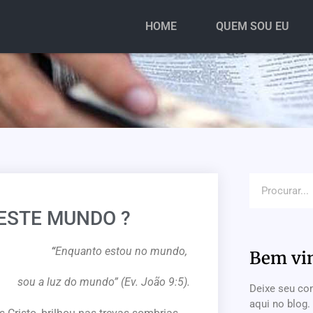
HOME
QUEM SOU EU
NESTE MUNDO ?
“
Enquanto estou no mundo,
Bem vi
sou a luz do mundo” (Ev. João 9:5).
Deixe seu co
aqui no blog.