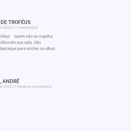
 DE TROFÉUS
de 2023
1 comentário
roféus Quem não se orgulha
oféus em sua sala. São
destaque para encher os olhos
, ANDRÉ
de 2023
Nenhum comentário