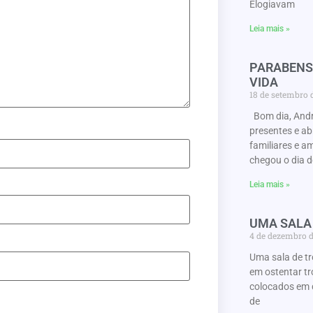
Elogiavam
Leia mais »
PARABENS
VIDA
18 de setembro
Bom dia, Andr
presentes e a
familiares e a
chegou o dia d
Leia mais »
UMA SALA
4 de dezembro 
Uma sala de t
em ostentar tr
colocados em 
de