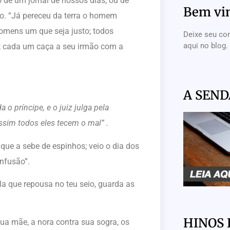
o de um jornal de nossos dias, ou de
Bem vi
o. “Já pereceu da terra o homem
homens um que seja justo; todos
Deixe seu co
aqui no blog.
; cada um caça a seu irmão com a
A SEND
 príncipe, e o juiz julga pela
assim todos eles tecem o mal” .
que a sebe de espinhos; veio o dia dos
onfusão”.
la que repousa no teu seio, guarda as
HINOS 
 sua mãe, a nora contra sua sogra, os