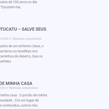
rsário de 100 anos no dia
“Escutem-me,
TUCATU – SALVE SEUS
de 2025
Nenhum comentário
ações de um enfermo: Deus, o
 levou os israelitas nos
caminhos do deserto, Que os
perfeita
 DE MINHA CASA
2025
Nenhum comentário
minha casa O portão de minha
audade… Era um lugar de
e conhecidos, outros não.