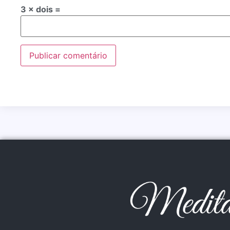
3 × dois =