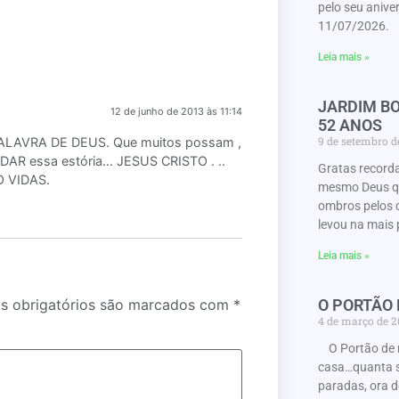
pelo seu anive
11/07/2026. 
Leia mais »
JARDIM BO
12 de junho de 2013 às 11:14
52 ANOS
9 de setembro 
PALAVRA DE DEUS. Que muitos possam ,
MUDAR essa estória… JESUS CRISTO . ..
Gratas record
O VIDAS.
mesmo Deus que
ombros pelos 
levou na mais 
Leia mais »
O PORTÃO
 obrigatórios são marcados com
*
4 de março de 
O Portão de 
casa…quanta s
paradas, ora d