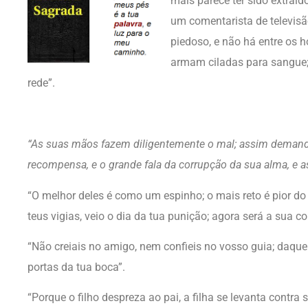
mais parece ter sido extraíd
um comentarista de televisã
piedoso, e não há entre os 
armam ciladas para sangue
rede”.
“As suas mãos fazem diligentemente o mal; assim demanda o
recompensa, e o grande fala da corrupção da sua alma, e 
“O melhor deles é como um espinho; o mais reto é pior do 
teus vigias, veio o dia da tua punição; agora será a sua c
“Não creiais no amigo, nem confieis no vosso guia; daque
portas da tua boca”.
“Porque o filho despreza ao pai, a filha se levanta contra