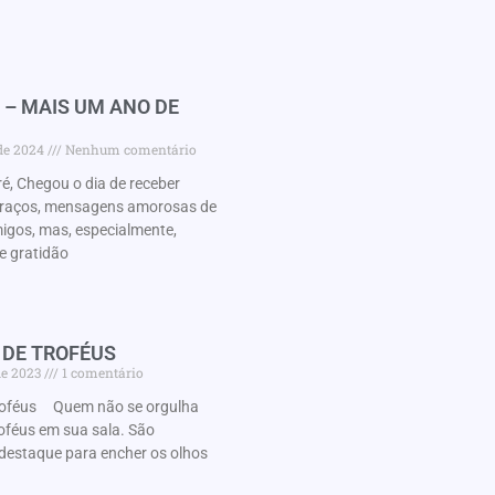
 – MAIS UM ANO DE
 de 2024
Nenhum comentário
é, Chegou o dia de receber
braços, mensagens amorosas de
migos, mas, especialmente,
e gratidão
 DE TROFÉUS
de 2023
1 comentário
roféus Quem não se orgulha
oféus em sua sala. São
destaque para encher os olhos