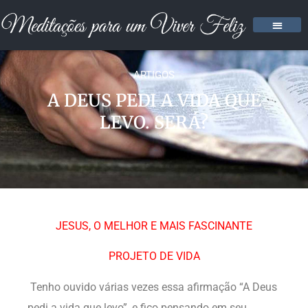
ARTIGOS
A DEUS PEDI A VIDA QUE
LEVO. SERÁ?
JESUS, O MELHOR E MAIS FASCINANTE
PROJETO DE VIDA
Tenho ouvido várias vezes essa afirmação “A Deus
pedi a vida que levo”, e fico pensando em seu