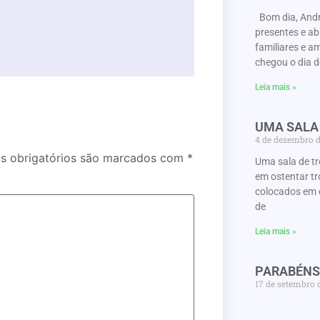
Bom dia, Andr
presentes e a
familiares e a
chegou o dia d
Leia mais »
UMA SALA
4 de dezembro 
 obrigatórios são marcados com
*
Uma sala de t
em ostentar tr
colocados em 
de
Leia mais »
PARABÉNS
17 de setembro 