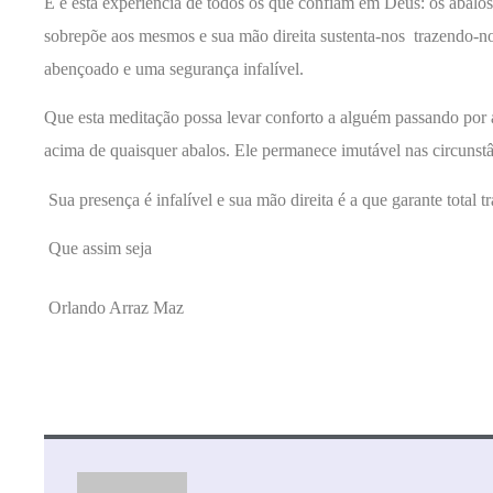
E é esta experiência de todos os que confiam em Deus: os abal
sobrepõe aos mesmos e sua mão direita sustenta-nos trazendo-n
abençoado e uma segurança infalível.
Que esta meditação possa levar conforto a alguém passando por
acima de quaisquer abalos. Ele permanece imutável nas circunstân
Sua presença é infalível e sua mão direita é a que garante total t
Que assim seja
Orlando Arraz Maz