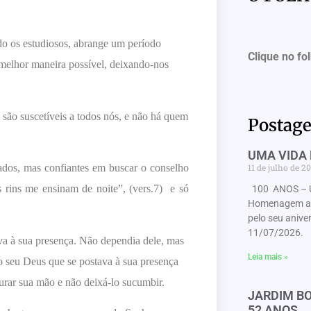
do os estudiosos, abrange um período
Clique no fo
 melhor maneira possível, deixando-nos
 são suscetíveis a todos nós, e não há quem
Postage
UMA VIDA 
11 de julho de 2
ados, mas confiantes em buscar o conselho
rins me ensinam de noite”, (vers.7) e só
100 ANOS – 
Homenagem ao 
pelo seu anive
11/07/2026. 
ava à sua presença. Não dependia dele, mas
Leia mais »
o seu Deus que se postava à sua presença
gurar sua mão e não deixá-lo sucumbir.
JARDIM BO
52 ANOS