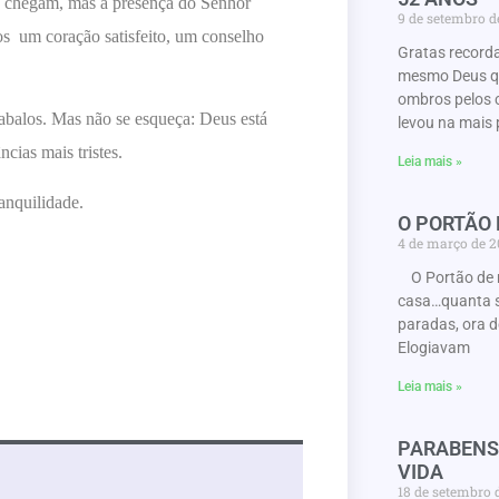
os chegam, mas a presença do Senhor
9 de setembro 
os um coração satisfeito, um conselho
Gratas record
mesmo Deus que
ombros pelos 
abalos.
Mas não se esqueça: Deus está
levou na mais 
cias mais tristes.
Leia mais »
ranquilidade.
O PORTÃO
4 de março de 
O Portão de 
casa…quanta s
paradas, ora d
Elogiavam
Leia mais »
PARABENS
VIDA
18 de setembro