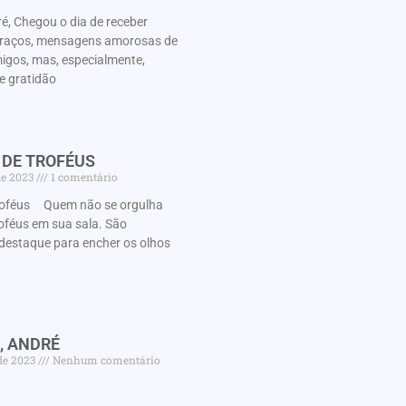
é, Chegou o dia de receber
braços, mensagens amorosas de
migos, mas, especialmente,
e gratidão
 DE TROFÉUS
de 2023
1 comentário
roféus Quem não se orgulha
oféus em sua sala. São
destaque para encher os olhos
, ANDRÉ
de 2023
Nenhum comentário