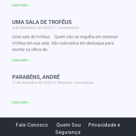
Leia mais »
UMA SALA DE TROFÉUS
4 de dezembro de 2023
1 comentário
Uma sala de troféus Quem não se orgulha em ostentar
troféus em sua sala. São colocados em destaque para
encher os olhos de
Leia mais »
PARABÉNS, ANDRÉ
17 de setembro de 2023
Nenhum comentário
Leia mais »
Fale Conosco
Quem Sou
Privacidade e
Segurança