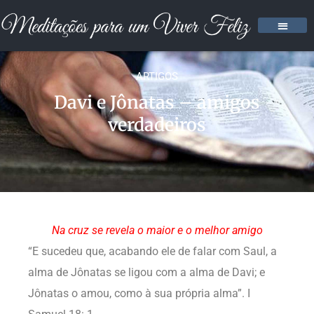
ARTIGOS
Davi e Jônatas – amigos
verdadeiros
Na cruz se revela o maior e o melhor amigo
“E sucedeu que, acabando ele de falar com Saul, a
alma de Jônatas se ligou com a alma de Davi; e
Jônatas o amou, como à sua própria alma”. I