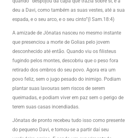
quando “despojou da capa que trazia sobre si, e a
deu a Davi, como também as suas vestes, até a sua
espada, e o seu arco, e o seu cinto”(I Sam.18:4)
A amizade de Jônatas nasceu no mesmo instante
que presenciou a morte de Golias pelo jovem
desconhecido até então. Quando viu os filisteus
fugindo pelos montes, descobriu que o peso fora
retirado dos ombros do seu povo. Agora era um
povo feliz, sem o jugo pesado do inimigo. Podiam
plantar suas lavouras sem riscos de serem
queimadas, e podiam viver em paz sem o perigo de
terem suas casas incendiadas.
Jônatas de pronto recebeu tudo isso como presente
do pequeno Davi, e tornou-se a partir daí seu