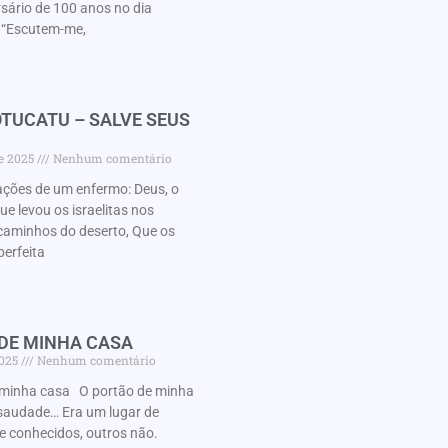
rsário de 100 anos no dia
“Escutem-me,
TUCATU – SALVE SEUS
de 2025
Nenhum comentário
ações de um enfermo: Deus, o
 levou os israelitas nos
caminhos do deserto, Que os
perfeita
 DE MINHA CASA
2025
Nenhum comentário
minha casa O portão de minha
audade… Era um lugar de
e conhecidos, outros não.