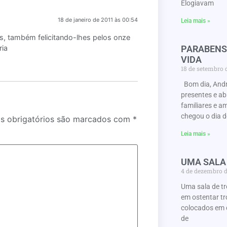
Elogiavam
18 de janeiro de 2011 às 00:54
Leia mais »
s, também felicitando-lhes pelos onze
ria
PARABENS
VIDA
18 de setembro
Bom dia, Andr
presentes e a
familiares e a
chegou o dia d
 obrigatórios são marcados com
*
Leia mais »
UMA SALA
4 de dezembro 
Uma sala de t
em ostentar tr
colocados em 
de