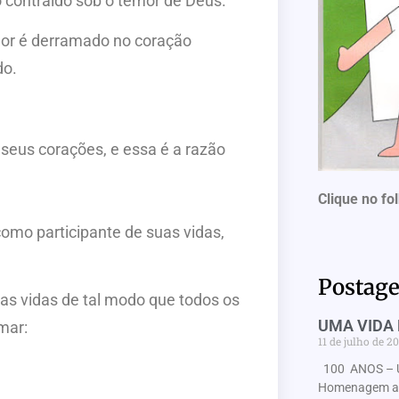
contraído sob o temor de Deus.
mor é derramado no coração
do.
seus corações, e essa é a razão
Clique no fo
omo participante de suas vidas,
Postage
as vidas de tal modo que todos os
UMA VIDA 
mar:
11 de julho de 2
100 ANOS – 
Homenagem ao 