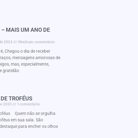
 – MAIS UM ANO DE
 de 2024
Nenhum comentário
é, Chegou o dia de receber
braços, mensagens amorosas de
migos, mas, especialmente,
e gratidão
 DE TROFÉUS
de 2023
1 comentário
roféus Quem não se orgulha
oféus em sua sala. São
destaque para encher os olhos