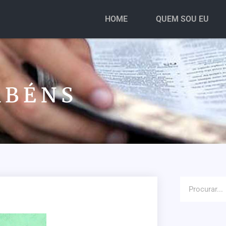
HOME
QUEM SOU EU
 B É N S