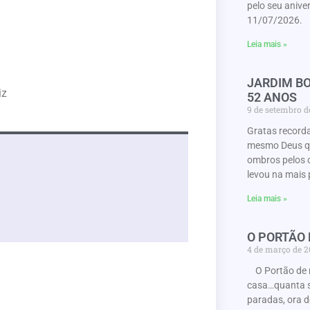
pelo seu anive
11/07/2026. 
Leia mais »
JARDIM BO
iz
52 ANOS
9 de setembro 
Gratas record
mesmo Deus que
ombros pelos 
levou na mais 
Leia mais »
O PORTÃO
4 de março de 
O Portão de 
casa…quanta s
paradas, ora d