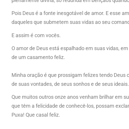
plenamente divina, só redunda em bênçãos quando 
Pois Deus é a fonte inesgotável de amor. E esse a
daqueles que submetem suas vidas ao seu coman
E assim é com vocês.
O amor de Deus está espalhado em suas vidas, em 
de um casamento feliz.
Minha oração é que prossigam felizes tendo Deus c
de suas vontades, de seus sonhos e de seus ideais.
Que muitos outros onze anos venham brilhar em su
que têm a felicidade de conhecê-los, possam excla
Puxa! Que casal feliz.