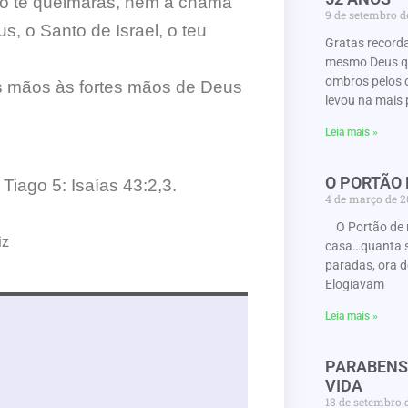
ão te queimarás, nem a chama
9 de setembro 
, o Santo de Israel, o teu
Gratas record
mesmo Deus que
ombros pelos 
as mãos às fortes mãos de Deus
levou na mais 
Leia mais »
O PORTÃO
 Tiago 5: Isaías 43:2,3.
4 de março de 
O Portão de 
iz
casa…quanta s
paradas, ora d
Elogiavam
Leia mais »
PARABENS
VIDA
18 de setembro