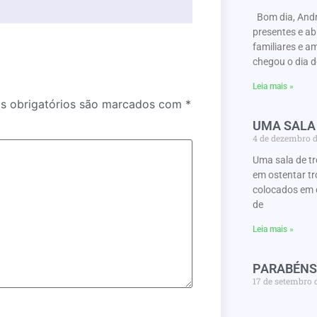
Bom dia, Andr
presentes e a
familiares e a
chegou o dia d
Leia mais »
 obrigatórios são marcados com
*
UMA SALA
4 de dezembro 
Uma sala de t
em ostentar tr
colocados em 
de
Leia mais »
PARABÉNS
17 de setembro 