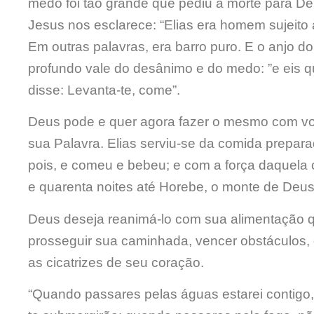
medo foi tão grande que pediu a morte para De
Jesus nos esclarece:
“Elias era homem sujeito
Em outras palavras, era barro puro.
E o anjo d
profundo vale do desânimo e do medo: ”e eis q
disse: Levanta-te, come”.
Deus pode e quer a
gora
fazer o mesmo com voc
sua Palavra. Elias serviu-se da comida prepar
pois, e comeu e bebeu; e com a força daquela
e quarenta noites até Horebe, o monte de Deus
Deus deseja reanimá-lo com sua alimentação qu
prosseguir sua caminhada, vencer obstáculos, d
as cicatrizes de seu coração.
“Quando passares pelas águas estarei contigo,