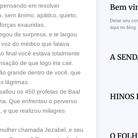
o pensando em resolver
Bem vi
, sem ânimo, apático, quieto,
Deixe seu co
forças exauridas.
aqui no blog.
ou de surpresa, e te largou
A voz do médico que falava
o final você estava totalmente
A SEND
sação de que logo iria cair.
ão grande dentro de você, que
s lágrimas.
afiou os 450 profetas de Baal
HINOS 
ria. Que enfrentou o perverso
, e que realizou milagres
 mulher chamada Jezabel, e seu
O FOL