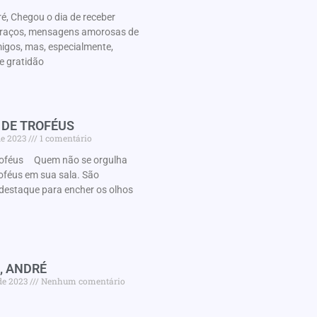
é, Chegou o dia de receber
braços, mensagens amorosas de
migos, mas, especialmente,
e gratidão
 DE TROFÉUS
de 2023
1 comentário
roféus Quem não se orgulha
oféus em sua sala. São
destaque para encher os olhos
, ANDRÉ
de 2023
Nenhum comentário