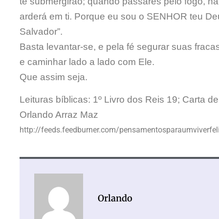
te submergirão; quando passares pelo fogo, n
arderá em ti. Porque eu sou o SENHOR teu Deus
Salvador”.
Basta levantar-se, e pela fé segurar suas frac
e caminhar lado a lado com Ele.
Que assim seja.
Leituras bíblicas: 1º Livro dos Reis 19; Carta de
Orlando Arraz Maz
http://feeds.feedburner.com/pensamentosparaumviverfel
Orlando