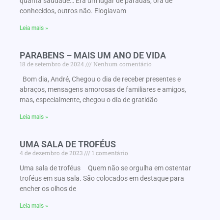
quanta saudade… Era um lugar de paradas, ora de
conhecidos, outros não. Elogiavam
Leia mais »
PARABENS – MAIS UM ANO DE VIDA
18 de setembro de 2024
Nenhum comentário
Bom dia, André, Chegou o dia de receber presentes e
abraços, mensagens amorosas de familiares e amigos,
mas, especialmente, chegou o dia de gratidão
Leia mais »
UMA SALA DE TROFÉUS
4 de dezembro de 2023
1 comentário
Uma sala de troféus Quem não se orgulha em ostentar
troféus em sua sala. São colocados em destaque para
encher os olhos de
Leia mais »