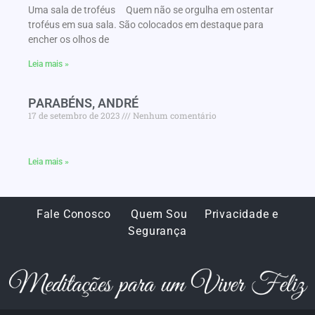
Uma sala de troféus Quem não se orgulha em ostentar
troféus em sua sala. São colocados em destaque para
encher os olhos de
Leia mais »
PARABÉNS, ANDRÉ
17 de setembro de 2023
Nenhum comentário
Leia mais »
Fale Conosco
Quem Sou
Privacidade e
Segurança