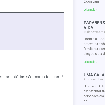
Elogiavam
Leia mais »
PARABENS
VIDA
18 de setembro
Bom dia, Andr
presentes e a
familiares e a
chegou o dia d
Leia mais »
UMA SALA
 obrigatórios são marcados com
*
4 de dezembro 
Uma sala de t
em ostentar tr
colocados em 
de