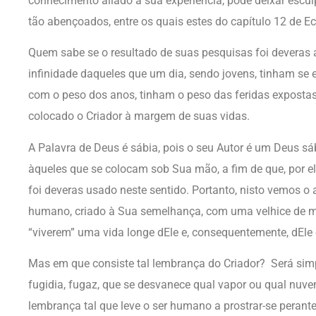
conhecimento aliado à sua experiência, pôde deixar escul
tão abençoados, entre os quais estes do capítulo 12 de Ec
Quem sabe se o resultado de suas pesquisas foi devera
infinidade daqueles que um dia, sendo jovens, tinham se e
com o peso dos anos, tinham o peso das feridas expostas
colocado o Criador à margem de suas vidas.
A Palavra de Deus é sábia, pois o seu Autor é um Deus sá
àqueles que se colocam sob Sua mão, a fim de que, por el
foi deveras usado neste sentido. Portanto, nisto vemos o
humano, criado à Sua semelhança, com uma velhice de m
“viverem” uma vida longe dEle e, consequentemente, dEle
Mas em que consiste tal lembrança do Criador? Será sim
fugidia, fugaz, que se desvanece qual vapor ou qual nuv
lembrança tal que leve o ser humano a prostrar-se perant