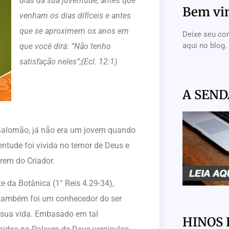
dias da sua juventude, antes que
Bem vi
venham os dias difíceis e antes
que se aproximem os anos em
Deixe seu co
aqui no blog.
que você dirá: “Não tenho
satisfação neles”;(Ecl. 12:1)
A SEND
io Salomão, já não era um jovem quando
entude foi vivida no temor de Deus e
arem do Criador.
 da Botânica (1° Reis 4.29-34),
, também foi um conhecedor do ser
sua vida. Embasado em tal
HINOS 