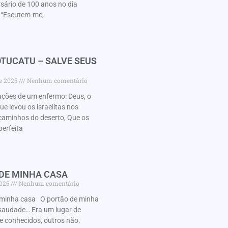
rsário de 100 anos no dia
“Escutem-me,
TUCATU – SALVE SEUS
de 2025
Nenhum comentário
ações de um enfermo: Deus, o
 levou os israelitas nos
caminhos do deserto, Que os
perfeita
 DE MINHA CASA
2025
Nenhum comentário
minha casa O portão de minha
audade… Era um lugar de
e conhecidos, outros não.