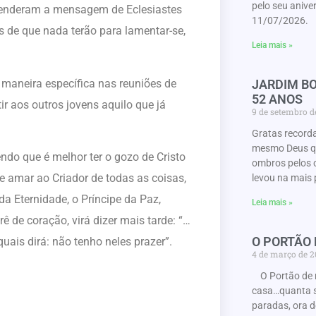
pelo seu anive
ntenderam a mensagem de Eclesiastes
11/07/2026. 
s de que nada terão para lamentar-se,
Leia mais »
JARDIM BO
 maneira específica nas reuniões de
52 ANOS
r aos outros jovens aquilo que já
9 de setembro 
Gratas record
mesmo Deus que
ndo que é melhor ter o gozo de Cristo
ombros pelos 
e amar ao Criador de todas as coisas,
levou na mais 
da Eternidade, o Príncipe da Paz,
Leia mais »
 de coração, virá dizer mais tarde: “…
O PORTÃO
is dirá: não tenho neles prazer”.
4 de março de 
O Portão de 
casa…quanta s
paradas, ora d