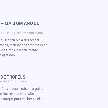
 – MAIS UM ANO DE
 de 2024
Nenhum comentário
é, Chegou o dia de receber
braços, mensagens amorosas de
migos, mas, especialmente,
e gratidão
 DE TROFÉUS
de 2023
1 comentário
roféus Quem não se orgulha
oféus em sua sala. São
destaque para encher os olhos