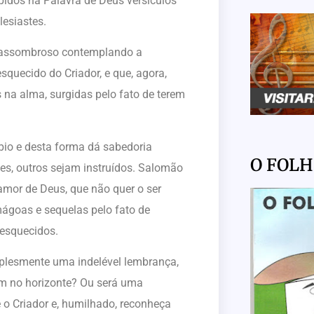
pidos na Palavra de Deus versículos
lesiastes.
s assombroso contemplando a
squecido do Criador, e que, agora,
 na alma, surgidas pelo fato de terem
bio e desta forma dá sabedoria
O FOL
es, outros sejam instruídos. Salomão
 amor de Deus, que não quer o ser
ágoas e sequelas pelo fato de
 esquecidos.
plesmente uma indelével lembrança,
em no horizonte? Ou será uma
e o Criador e, humilhado, reconheça