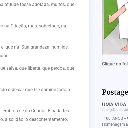
ma atitude fosse adotada, muitos, que
.
ó na Criação, mas, sobretudo, na
 e, que na Sua grandeza, humilde,
ados.
Clique no fo
e salva, que liberta, que perdoa, que
ndo-o deixar que Ele domine todo o
Postage
UMA VIDA 
11 de julho de 2
embrou-se do Criador. E nada terá
100 ANOS – 
io, a solidão, o descontentamento.
Homenagem ao 