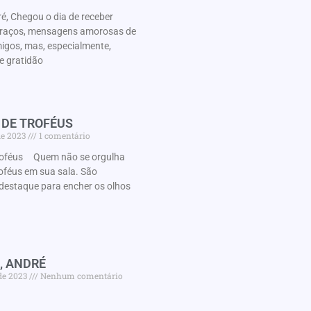
é, Chegou o dia de receber
braços, mensagens amorosas de
migos, mas, especialmente,
e gratidão
 DE TROFÉUS
de 2023
1 comentário
roféus Quem não se orgulha
oféus em sua sala. São
destaque para encher os olhos
, ANDRÉ
de 2023
Nenhum comentário