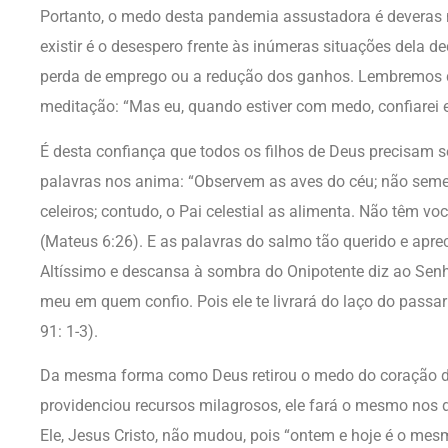
Portanto, o medo desta pandemia assustadora é deveras 
existir é o desespero frente às inúmeras situações dela de
perda de emprego ou a redução dos ganhos. Lembremos da
meditação: “Mas eu, quando estiver com medo, confiarei e
É desta confiança que todos os filhos de Deus precisam s
palavras nos anima: “Observem as aves do céu; não s
celeiros; contudo, o Pai celestial as alimenta. Não têm vo
(Mateus 6:26). E as palavras do salmo tão querido e apre
Altíssimo e descansa à sombra do Onipotente diz ao Senh
meu em quem confio. Pois ele te livrará do laço do passar
91: 1-3).
Da mesma forma como Deus retirou o medo do coração d
providenciou recursos milagrosos, ele fará o mesmo nos
Ele, Jesus Cristo, não mudou, pois “ontem e hoje é o mes