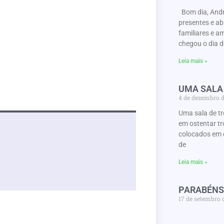
Bom dia, Andr
presentes e a
familiares e a
chegou o dia d
Leia mais »
UMA SALA
4 de dezembro 
Uma sala de t
em ostentar tr
colocados em 
de
Leia mais »
PARABÉNS
17 de setembro 