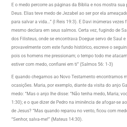
E o medo percorre as páginas da Bíblia e nos mostra sua
Deus. Elias teve medo de Jezabel ao ser por ela ameaçado
para salvar a vida…” (I Reis 19:3). E Davi inúmeras vezes
mesmo declara em seus salmos. Certa vez, fugindo de Sau
dos Filisteus, onde se encontrava Doegue servo de Saul e 
provavelmente com este fundo histórico, escreve o seguin
pois os homens me pressionam; o tempo todo me ataca
estiver com medo, confiarei em ti” (Salmos 56: 1-3)
E quando chegamos ao Novo Testamento encontramos m
ocasições. Maria, por exemplo, diante da visita do anjo Gab
medo: “Mas o anjo lhe disse: “Não tenha medo, Maria; voc
1:30); e o que dizer de Pedro na iminência de afogar-se 
de Jesus? “Mas quando reparou no vento, ficou com medo
“Senhor, salva-me!” (Mateus 14:30).