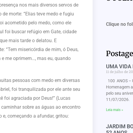
 presença nos mais diversos servos de
 de morte: “Elias teve medo e fugiu
 foi acometido pelo medo, como ele
Clique no fo
l foi buscar refúgio em Gate, cidade
que mais tarde o delatou. E
te: “Tem misericórdia de mim, ó Deus,
Postage
m e me oprimem…, mas eu, quando
UMA VIDA 
11 de julho de 2
uitas pessoas com medo em diversas
100 ANOS – 
Homenagem ao 
riel, foi tranquilizada por ele ante seu
pelo seu anive
ê foi agraciada por Deus!” (Lucas
11/07/2026. 
ao caminhar sobre as águas ao encontro
Leia mais »
 e, começando a afundar, gritou:
JARDIM BO
52 ANOS