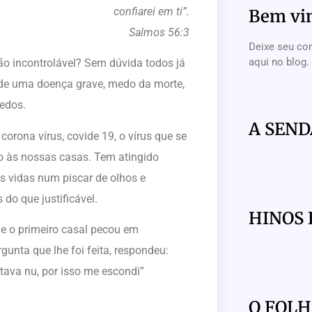
confiarei em ti”.
Bem vi
Salmos 56:3
Deixe seu co
aqui no blog.
 incontrolável? Sem dúvida todos já
e uma doença grave, medo da morte,
medos.
A SEND
corona vírus, covide 19, o vírus que se
 às nossas casas. Tem atingido
s vidas num piscar de olhos e
do que justificável.
HINOS 
e o primeiro casal pecou em
unta que lhe foi feita, respondeu:
tava nu, por isso me escondi”
O FOL