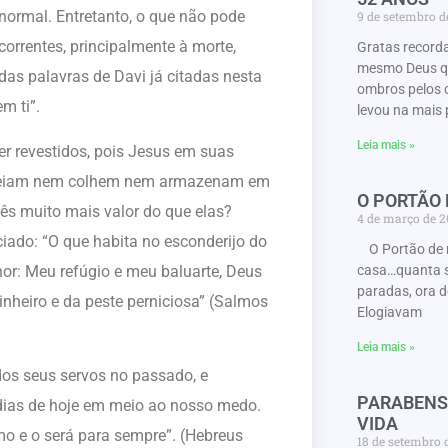
normal. Entretanto, o que não pode
9 de setembro 
correntes, principalmente à morte,
Gratas record
mesmo Deus que
s palavras de Davi já citadas nesta
ombros pelos 
m ti”.
levou na mais 
Leia mais »
er revestidos, pois Jesus em suas
emeiam nem colhem nem armazenam em
O PORTÃO
cês muito mais valor do que elas?
4 de março de 
ciado: “O que habita no esconderijo do
O Portão de 
or: Meu refúgio e meu baluarte, Deus
casa…quanta s
paradas, ora d
inheiro e da peste perniciosa” (Salmos
Elogiavam
Leia mais »
os seus servos no passado, e
PARABENS
 dias de hoje em meio ao nosso medo.
VIDA
mo e o será para sempre”. (Hebreus
18 de setembro