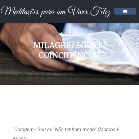
ARTIGOS
MILAGRE? SORTE?
COINCIDÊNCIA?
“Coragem.! Sou eu! Não tenham medo” (Marcos 6:
45-52)