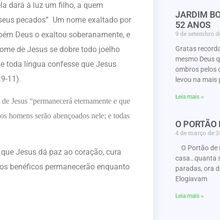
a dará à luz um filho, a quem
JARDIM BO
 seus pecados” Um nome exaltado por
52 ANOS
9 de setembro 
mbém Deus o exaltou soberanamente, e
Gratas record
ome de Jesus se dobre todo joelho
mesmo Deus que
, e toda língua confesse que Jesus
ombros pelos 
:9-11).
levou na mais 
Leia mais »
Jesus “permanecerá eternamente e que
e os homens serão abençoados nele; e todas
O PORTÃO
4 de março de 
O Portão de 
e Jesus dá paz ao coração, cura
casa…quanta s
itos benéficos permanecerão enquanto
paradas, ora d
Elogiavam
Leia mais »