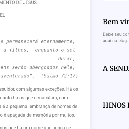
MENTO DE JESUS
VEL
Bem vi
Deixe seu co
aqui no blog.
me permanecerá eternamente; 
s a filhos, 
enquanto o sol 
durar; 
A SEND
mens serão abençoados nele; 
-aventurado”.  (Salmo 72:17)
idor, com algumas exceções. Há os
quanto há os que o maculam, com
HINOS 
ica é a pequena lembrança de nomes de
ogo é apagada da memória por muitos.
os que há um nome que nunca se