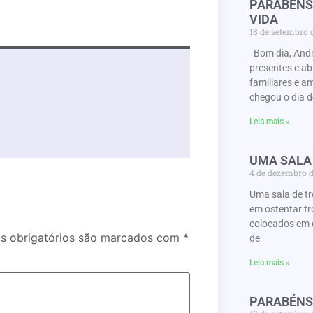
PARABENS
VIDA
18 de setembro
Bom dia, Andr
presentes e a
familiares e a
chegou o dia d
Leia mais »
UMA SALA
4 de dezembro 
Uma sala de t
em ostentar tr
colocados em 
 obrigatórios são marcados com
*
de
Leia mais »
PARABÉNS