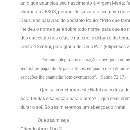
anjo que anunciou seu nascimento à virgem Maria: “el
chamarás JESUS; porque ele salvará o seu povo dos
Deus, nas palavras do apóstolo Paulo: “Pelo que ta
lhe deu o nome que é sobre todo nome, para que ao n
dos que estão nos céus, e na terra, e debaixo da terra
Cristo é Senhor, para glória de Deus Pai” (Filipenses 2
Portanto, alegra-nos o coração saber que o nome de 
será irá propagando de pais a filhos, enquanto o sol durar; 
as nações lhe chamarão bem-aventurado”. (Salmo 72:17)
Que tal comemorar este Natal na certeza de qu
para feridas e salvação para a alma? E que seus efe
durar o sol. Só assim teremos um abençoado Natal.
Que assim seja
Orlando Arraz Maz
©