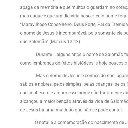
apaga da memória e que muitos o guardam no coração
mas daquele que um dia viria nascer, cujo nome fora p
“Maravilhoso Conselheiro, Deus Forte, Pai da Eternidad
o nome de Jesus é incomparável, pois somente ele po
que Salomão” (Mateus 12:42).
Durante alguns anos o nome de Salomão ficou e
como lembrança de feitos históricos, e hoje poucos 
Mas o nome de Jesus é conhecido nos lugares ma
sábios e nobres, pelos simples, pelas crianças, pelos 
que conhecem e amam esse nome são fartamente abe
alcançou a maior benção através da vida de Salom
de Jesus há uma multidão que não se pode contar.
O natal é a comemoração do nascimento de Jes