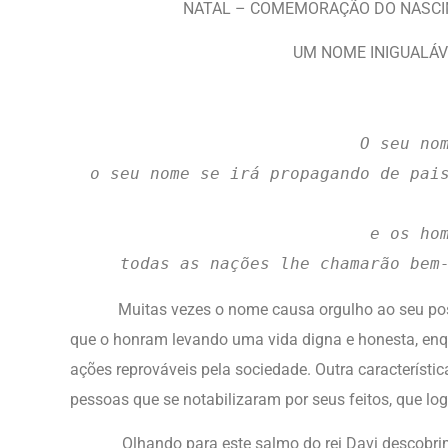
NATAL – COMEMORAÇÃO DO NASCI
UM NOME INIGUALÁ
O seu no
o seu nome se irá propagando de pai
e os ho
todas as nações lhe chamarão bem
Muitas vezes o nome causa orgulho ao seu possu
que o honram levando uma vida digna e honesta, en
ações reprováveis pela sociedade. Outra característ
pessoas que se notabilizaram por seus feitos, que l
Olhando para este salmo do rei Davi descobrim