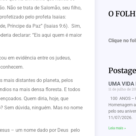
. Não se trata de Salomão, seu filho,
O FOL
rofetizado pelo profeta Isaias:
e, Príncipe da Paz” (Isaias 9:6). Sim,
deria declarar: “Eis aqui quem é maior
Clique no fo
m evidência entre os judeus,
o conhecem.
Postage
is distantes do planeta, pelos
UMA VIDA 
11 de julho de 2
índios na mais densa floresta. E todos
nçoados. Quem diria, hoje, que
100 ANOS – 
Homenagem ao 
ão? Sem dúvida, ninguém. Mas no nome
pelo seu anive
11/07/2026. 
Leia mais »
us – um nome dado por Deus pelo