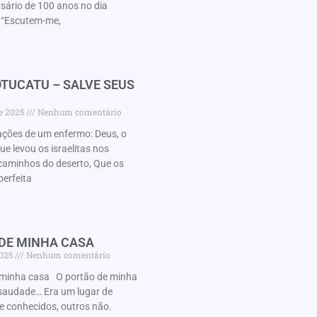
rsário de 100 anos no dia
“Escutem-me,
TUCATU – SALVE SEUS
de 2025
Nenhum comentário
ações de um enfermo: Deus, o
 levou os israelitas nos
caminhos do deserto, Que os
perfeita
 DE MINHA CASA
2025
Nenhum comentário
minha casa O portão de minha
audade… Era um lugar de
e conhecidos, outros não.