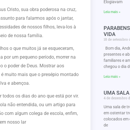
Elogiavam
us Cristo, sua obra poderosa na cruz,
Leia mais »
ssunto para falarmos após o jantar,
ssidades de nossos filhos, leva-los à
PARABENS
VIDA
seio de nossa família.
18 de setembro
lhos o que muitos já se esqueceram,
Bom dia, Andr
presentes e a
da por um pequeno período, morrer na
familiares e a
do o poder de Deus. Mostrar aos
chegou o dia d
r é muito mais que o presépio montado
Leia mais »
alva e abençoa.
UMA SALA
 todos os dias do ano que está por vir.
4 de dezembro 
ola não entendida, ou um artigo para
Uma sala de t
em ostentar tr
ção com algum colega de escola, enfim,
colocados em 
 em nosso lar
de