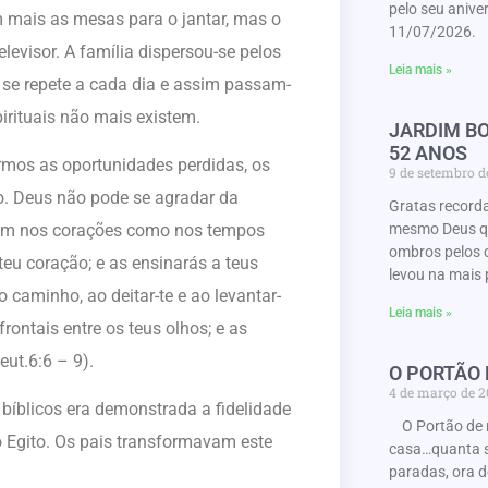
pelo seu anive
 mais as mesas para o jantar, mas o
11/07/2026. 
elevisor. A família dispersou-se pelos
Leia mais »
 se repete a cada dia e assim passam-
pirituais não mais existem.
JARDIM BO
52 ANOS
armos as oportunidades perdidas, os
9 de setembro 
co. Deus não pode se agradar da
Gratas record
mesmo Deus que
ejam nos corações como nos tempos
ombros pelos 
 teu coração; e as ensinarás a teus
levou na mais 
 caminho, ao deitar-te e ao levantar-
Leia mais »
rontais entre os teus olhos; e as
eut.6:6 – 9).
O PORTÃO
4 de março de 
bíblicos era demonstrada a fidelidade
O Portão de 
o Egito. Os pais transformavam este
casa…quanta s
paradas, ora d