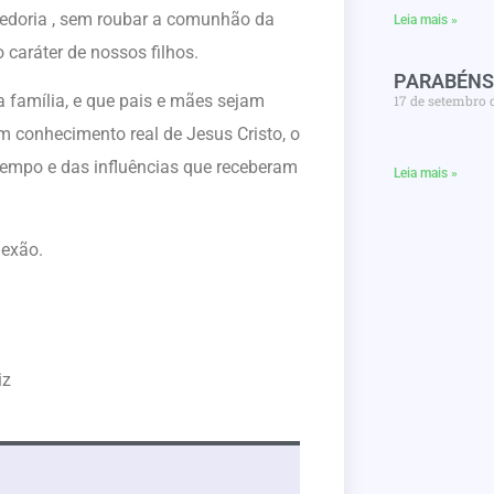
abedoria , sem roubar a comunhão da
Leia mais »
 caráter de nossos filhos.
PARABÉNS
 família, e que pais e mães sejam
17 de setembro 
m conhecimento real de Jesus Cristo, o
tempo e das influências que receberam
Leia mais »
lexão.
iz