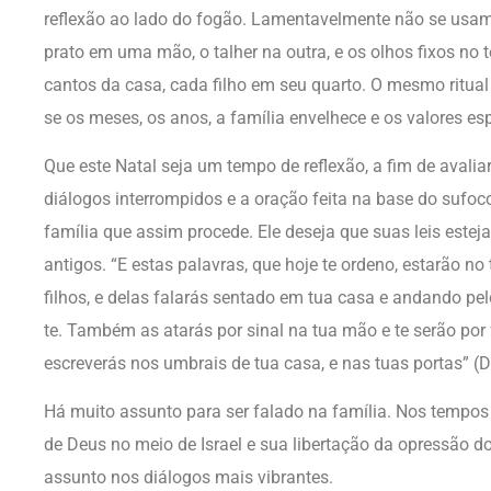
reflexão ao lado do fogão. Lamentavelmente não se usam
prato em uma mão, o talher na outra, e os olhos fixos no t
cantos da casa, cada filho em seu quarto. O mesmo ritual
se os meses, os anos, a família envelhece e os valores es
Que este Natal seja um tempo de reflexão, a fim de avali
diálogos interrompidos e a oração feita na base do sufo
família que assim procede. Ele deseja que suas leis est
antigos. “E estas palavras, que hoje te ordeno, estarão no
filhos, e delas falarás sentado em tua casa e andando pelo
te. Também as atarás por sinal na tua mão e te serão por f
escreverás nos umbrais de tua casa, e nas tuas portas” (D
Há muito assunto para ser falado na família. Nos tempos 
de Deus no meio de Israel e sua libertação da opressão d
assunto nos diálogos mais vibrantes.