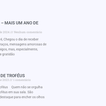
 – MAIS UM ANO DE
 de 2024
Nenhum comentário
é, Chegou o dia de receber
braços, mensagens amorosas de
migos, mas, especialmente,
e gratidão
 DE TROFÉUS
de 2023
1 comentário
roféus Quem não se orgulha
oféus em sua sala. São
destaque para encher os olhos