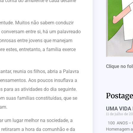
ma conta do ambiente e cada detalhe
ventude. Muitos não sabem conduzir
o conversam entre si, há um palavreado
honrosas entre jovens que manejam
e estes, entretanto, a família exerce
Clique no fo
ntar, reunia os filhos, abria a Palavra
 pensamentos. Aos poucos insuflava a
 para as atividades do dia seguinte.
Postage
m suas famílias constituídas, que se
ram.
UMA VIDA 
11 de julho de 2
ar um lugar melhor na sociedade, a
100 ANOS – 
, retiraram a hora da comunhão e da
Homenagem ao 