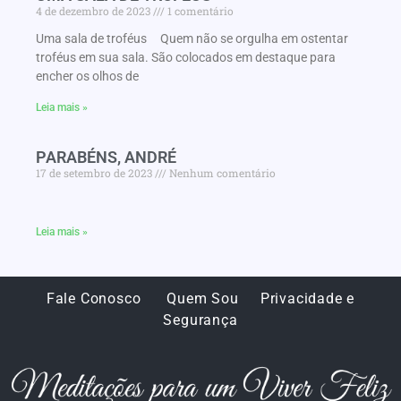
4 de dezembro de 2023
1 comentário
Uma sala de troféus Quem não se orgulha em ostentar
troféus em sua sala. São colocados em destaque para
encher os olhos de
Leia mais »
PARABÉNS, ANDRÉ
17 de setembro de 2023
Nenhum comentário
Leia mais »
Fale Conosco
Quem Sou
Privacidade e
Segurança