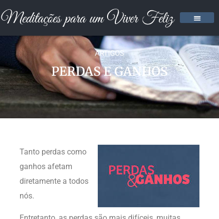
ARTIGOS
PERDAS E GANHOS
Tanto perdas como
ganhos afetam
diretamente a todos
nós.
Entretanto, as perdas são mais difíceis, muitas