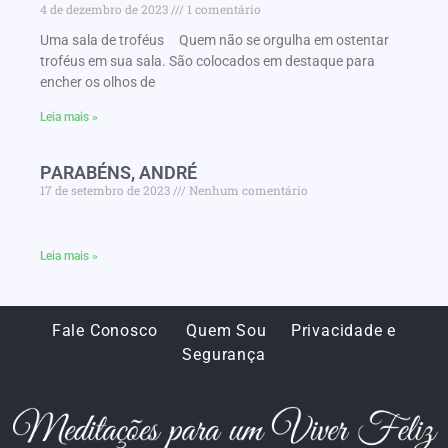
4 de dezembro de 2023
1 comentário
Uma sala de troféus Quem não se orgulha em ostentar
troféus em sua sala. São colocados em destaque para
encher os olhos de
Leia mais »
PARABÉNS, ANDRÉ
17 de setembro de 2023
Nenhum comentário
Leia mais »
Fale Conosco
Quem Sou
Privacidade e
Segurança