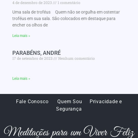
4 de dezembro de 2023
1 comentário
Uma sala de troféus Quem não se orgulha em ostentar
troféus em sua sala. São colocados em destaque para
encher os olhos de
Leia mais »
PARABÉNS, ANDRÉ
17 de setembro de 2023
Nenhum comentário
Leia mais »
Fale Conosco
Quem Sou
Privacidade e
Segurança